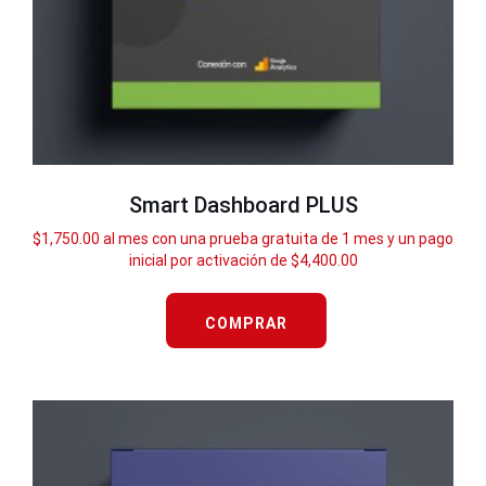
Smart Dashboard PLUS
$
1,750.00
al mes con una prueba gratuita de 1 mes y un pago
inicial por activación de
$
4,400.00
COMPRAR