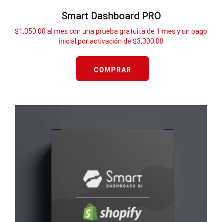
Smart Dashboard PRO
$
1,350.00
al mes con una prueba gratuita de 1 mes y un pago
inicial por activación de
$
3,300.00
COMPRAR