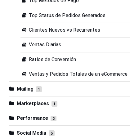
Top Métodos de Pago
Top Status de Pedidos Generados
Clientes Nuevos vs Recurrentes
Ventas Diarias
Ratios de Conversión
Ventas y Pedidos Totales de un eCommerce
Mailing
1
Mailchimp
Resultados Generales de Newsletter
1
Marketplaces
1
Resultados Generales de Newsletter
Amazon
Mercado Libre
Ventas y Pedidos Totales de Marketplace
1
1
Performance
2
Ventas y Pedidos Totales de
Ventas y Pedidos Totales de
Facebook Ads
Google Ads
Rendimiento Diario de Inversión por Medio
2
2
Marketplace
Marketplace
Social Media
5
Rendimiento Diario de Inversión por
Rendimiento Diario de Inversión por