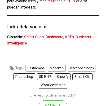
para evaluar esta y más
métricas
o
KPI’s
que te
pueden interesar.
Links Relacionados:
Glosario:
Smart Clips
,
Dashboard
,
KPI’s
,
Business
Intelligence
Tags:
Dashboard
Magento
Mercado Shops
Prestashop
SD E-17
Shopify
Smart Clip
WooCommerce
¿Te resultó útil este artículo?
Like
1