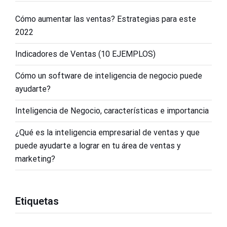
Rendimiento Diario de Inversión por Medio
Google Analytics Visitas y Audiencia
Cómo aumentar las ventas? Estrategias para este
Ventas Diarias
2022
Rendimiento Diario de Inversión por
Medio
Indicadores de Ventas (10 EJEMPLOS)
Ratios de Conversión
Ventas Diarias
Cómo un software de inteligencia de negocio puede
ayudarte?
Ratios de Conversión
Inteligencia de Negocio, características e importancia
¿Qué es la inteligencia empresarial de ventas y que
puede ayudarte a lograr en tu área de ventas y
marketing?
Etiquetas